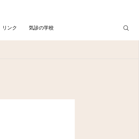
リンク
気診の学校
WEB
予約
電話予約
(スマホ)
診療案内
診療時間