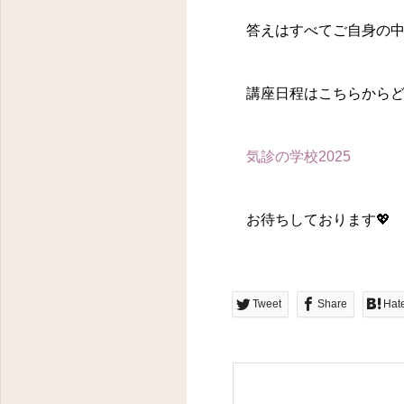
答えはすべてご自身の中
講座日程はこちらからど
気診の学校2025
お待ちしております💖
東京都八王子市明神町３－１４－１１ フラワーヒルズ２０２
Tweet
Share
Hat