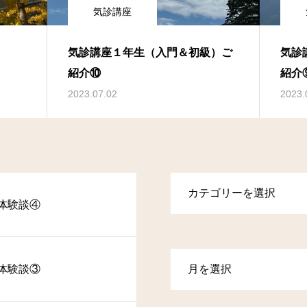
気診講座
気診講座１年生（入門＆初級）ご
気診
紹介⑩
紹介
2023.07.02
2023.
体験談④
体験談③