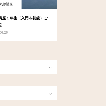
気診講座
講座１年生（入門＆初級）ご
⑨
06.26
OPEN
OPEN