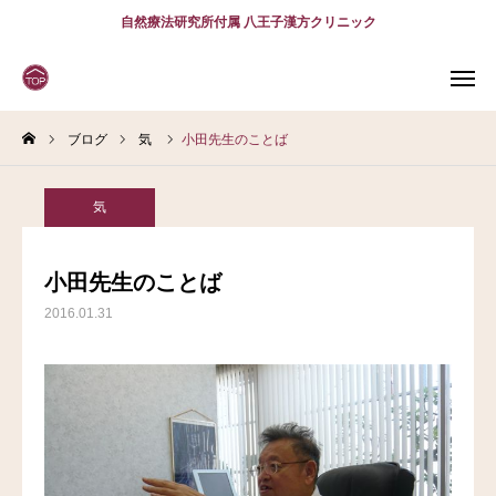
自然療法研究所付属 八王子漢方クリニック
ブログ
気
小田先生のことば
WEB
予約
電話予約
(スマホ)
診療案内
気
診療時間
アクセス
小田先生のことば
2016.01.31
問診表
当院について
診療案内
スタッフ紹介