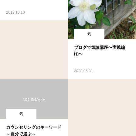
2012.10.10
気
ブログで気診講座〜実践編
⑴〜
2020.05.31
気
カウンセリングのキーワード
～自分で選ぶ～