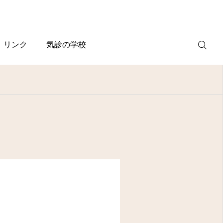
リンク
気診の学校
WEB
予約
電話予約
(スマホ)
診療案内
診療時間