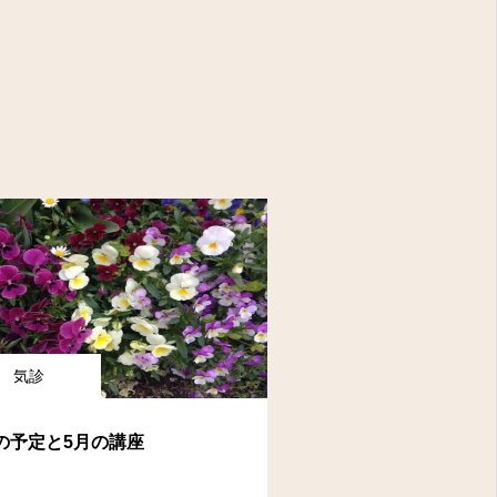
気診
の予定と5月の講座