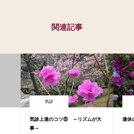
関連記事
気診
気診上達のコツ⑧ ～リズムが大
連休
事～