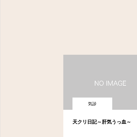
気診
天クリ日記～肝気うっ血～