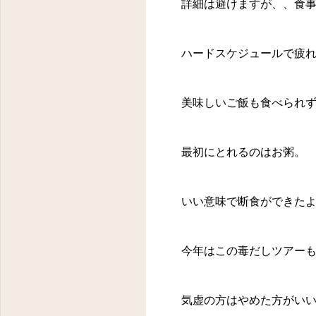
詳細は避けますが、、食事
ハードスケジュールで疲
美味しいご飯も食べられ
東京都八王子市明神町３－１４－１１ フラワーヒルズ２０２
最初にとれるのはお粥。
いい意味で断食ができた
今年はこの毒だしツアー
気虚の方はやめた方がい