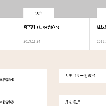
漢方
寫下剤（しゃげざい）
桂枝
2013.11.24
2013.
体験談④
体験談③