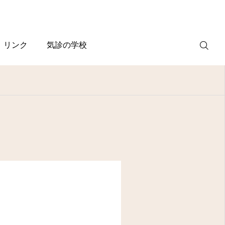
リンク
気診の学校
WEB
予約
電話予約
(スマホ)
診療案内
診療時間