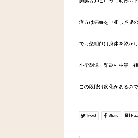
胸脇苦満といって肋骨の
漢方は病毒を中和し胸脇
でも柴胡剤は身体を乾か
小柴胡湯、柴胡桂枝湯、
東京都八王子市明神町３－１４－１１ フラワーヒルズ２０２
この段階は変化があるの
Tweet
Share
Hat