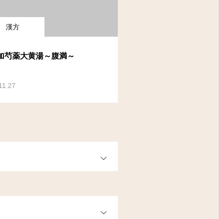
漢方
加芍薬大黄湯～腹満～
11.27
OPEN
OPEN