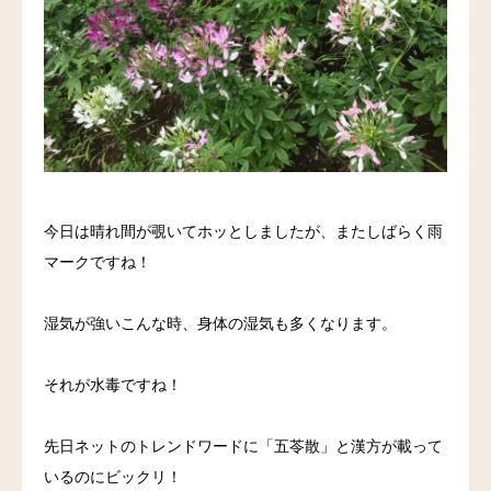
料金
アクセス
ブログ
リンク
今日は晴れ間が覗いてホッとしましたが、またしばらく雨
気診の学校
マークですね！
湿気が強いこんな時、身体の湿気も多くなります。
それが水毒ですね！
先日ネットのトレンドワードに「五苓散」と漢方が載って
いるのにビックリ！