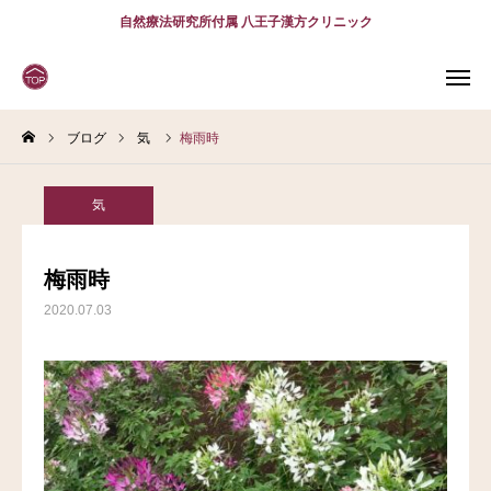
自然療法研究所付属 八王子漢方クリニック
ブログ
気
梅雨時
WEB
予約
電話予約
(スマホ)
診療案内
気
診療時間
アクセス
梅雨時
2020.07.03
問診表
当院について
診療案内
スタッフ紹介