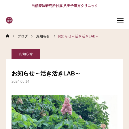
自然療法研究所付属 八王子漢方クリニック
ブログ
お知らせ
お知らせ～活き活きLAB～
WEB
予約
電話予約
(スマホ)
診療案内
お知らせ
診療時間
アクセス
お知らせ～活き活きLAB～
2024.05.14
問診表
当院について
診療案内
スタッフ紹介