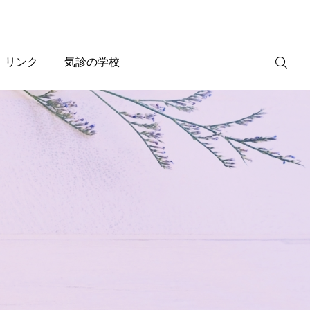
リンク
気診の学校
WEB
予約
電話予約
(スマホ)
診療案内
診療時間