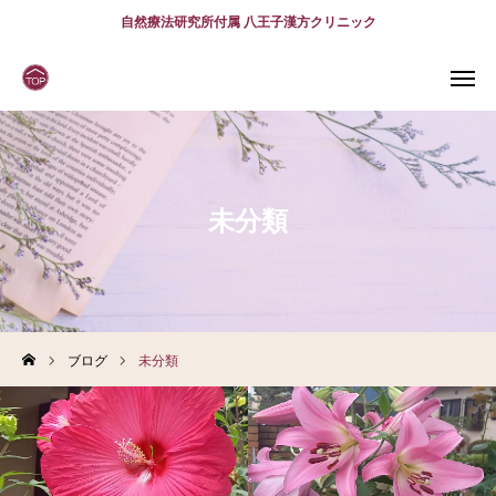
自然療法研究所付属 八王子漢方クリニック
WEB
予約
電話予約
(スマホ)
診療案内
未分類
診療時間
アクセス
問診表
ブログ
未分類
当院について
診療案内
スタッフ紹介