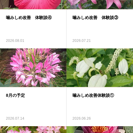
料金
噛みしめ改善 体験談④
噛みしめ改善 体験談③
アクセス
ブログ
2026.08.01
2026.07.21
リンク
気診の学校
8月の予定
噛みしめ改善体験談①
2026.07.14
2026.06.26