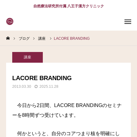
自然療法研究所付属 八王子漢方クリニック
ブログ
講座
LACORE BRANDING
WEB
予約
電話予約
(スマホ)
診療案内
講座
診療時間
アクセス
LACORE BRANDING
2013.03.30
2025.11.28
問診表
当院について
今日から2日間、LACORE BRANDINGのセミナ
ーを8時間ずつ受けています。
診療案内
スタッフ紹介
何かというと、自分のコアつまり核を明確にし