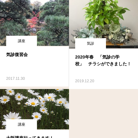
講座
気診
気診復習会
2020年春 「気診の学
校」 チラシができました！
2017.11.30
2019.12.20
講座
大阪講座行ってきます！