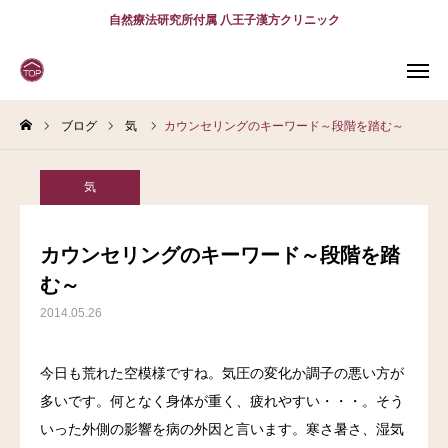
自然療法研究所付属 八王子漢方クリニック
ブログ
気
カウンセリングのキーワード～段階を踏む～
WEB
予約
電話予約
(スマホ)
診療案内
気
診療時間
アクセス
カウンセリングのキーワード～段階を踏
む～
問診表
2014.05.26
当院について
今日も荒れた空模様ですね。気圧の変化か調子の悪い方が
診療案内
多いです。何となく身体が重く、疲れやすい・・・。そう
いった外側の影響を病の外因と言います。寒さ暑さ、湿気
スタッフ紹介