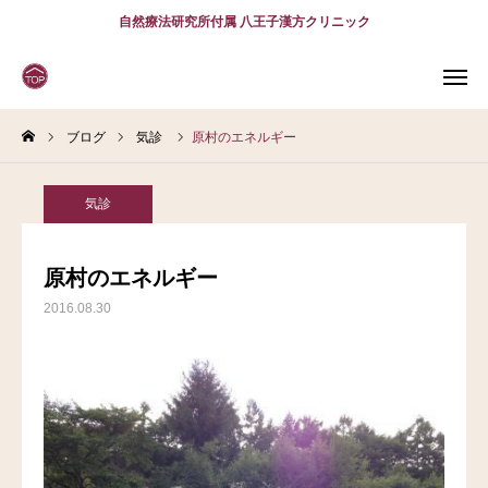
自然療法研究所付属 八王子漢方クリニック
ブログ
気診
原村のエネルギー
WEB
予約
電話予約
(スマホ)
診療案内
気診
診療時間
アクセス
原村のエネルギー
2016.08.30
問診表
当院について
診療案内
スタッフ紹介