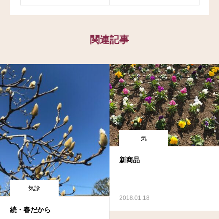
関連記事
気
新商品
気診
2018.01.18
続・春だから