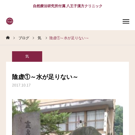
自然療法研究所付属 八王子漢方クリニック
ブログ
気
陰虚①～水が足りない～
WEB
予約
電話予約
(スマホ)
診療案内
気
診療時間
アクセス
陰虚①～水が足りない～
2017.10.17
問診表
当院について
診療案内
スタッフ紹介