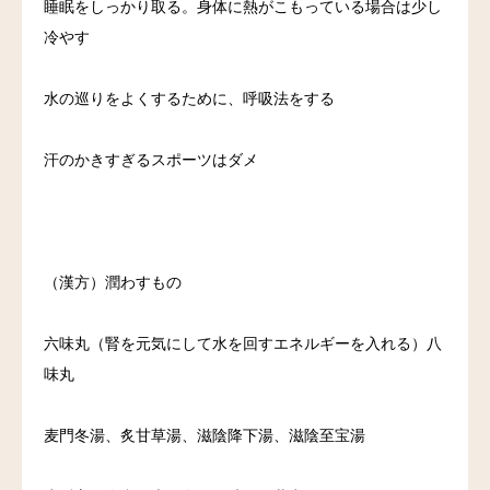
睡眠をしっかり取る。身体に熱がこもっている場合は少し
冷やす
水の巡りをよくするために、呼吸法をする
汗のかきすぎるスポーツはダメ
（漢方）潤わすもの
六味丸（腎を元気にして水を回すエネルギーを入れる）八
味丸
麦門冬湯、炙甘草湯、滋陰降下湯、滋陰至宝湯