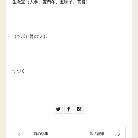
生脈宝（人参、麦門冬、五味子、黄耆）
（ツボ）腎のツボ
つづく
前の記事
次の記事