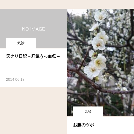
気診
天クリ日記～肝気うっ血③～
2014.06.18
気診
お腹のツボ