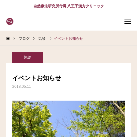
自然療法研究所付属 八王子漢方クリニック
ブログ
気診
イベントお知らせ
WEB
予約
電話予約
(スマホ)
診療案内
気診
診療時間
アクセス
イベントお知らせ
2018.05.11
問診表
当院について
診療案内
スタッフ紹介