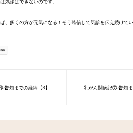
ては気診はできないのです。
れば、多くの方が元気になる！そう確信して気診を伝え続けて
ena
⑥-告知までの経緯【3】
乳がん闘病記⑦-告知ま