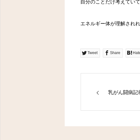
東京都八王子市明神町３－１４－１１ フラワーヒルズ２０２
自分のことだけ考えてい
エネルギー体が理解され
Tweet
Share
Hat
乳がん闘病記