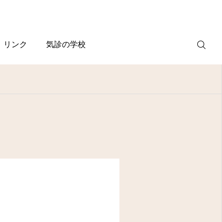
リンク
気診の学校
WEB
予約
電話予約
(スマホ)
診療案内
診療時間