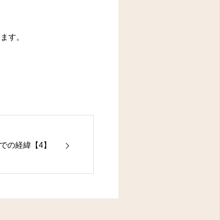
います。
での経緯【4】