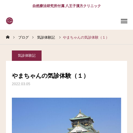
自然療法研究所付属 八王子漢方クリニック
ブログ
気診体験記
やまちゃんの気診体験（１）
WEB
予約
電話予約
(スマホ)
診療案内
気診体験記
診療時間
アクセス
やまちゃんの気診体験（１）
2022.03.05
問診表
当院について
診療案内
スタッフ紹介