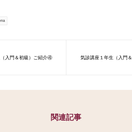
ena
生（入門＆初級）ご紹介④
気診講座１年生（入門
関連記事