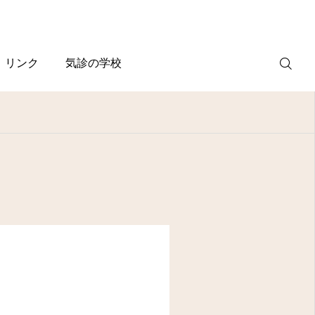
リンク
気診の学校
WEB
予約
電話予約
(スマホ)
診療案内
診療時間