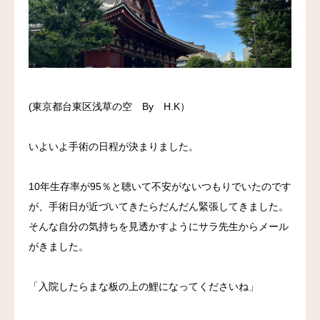
料金
アクセス
ブログ
(東京都台東区浅草の空 By H.K）
リンク
いよいよ手術の日程が決まりました。
気診の学校
10年生存率が95％と聴いて不安がないつもりでいたのです
が、手術日が近づいてきたらだんだん緊張してきました。
そんな自分の気持ちを見透かすようにサラ先生からメール
がきました。
「入院したらまな板の上の鯉になってくださいね」