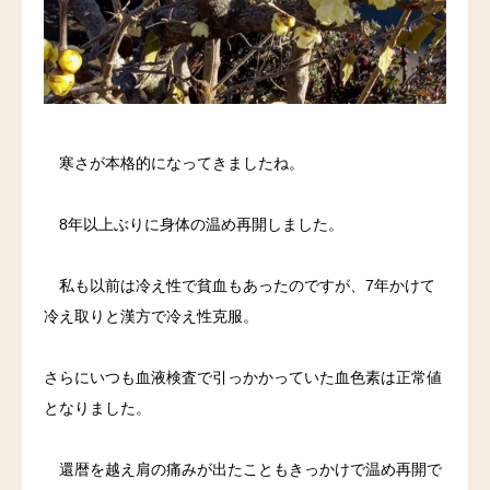
料金
アクセス
ブログ
寒さが本格的になってきましたね。
リンク
8年以上ぶりに身体の温め再開しました。
気診の学校
私も以前は冷え性で貧血もあったのですが、7年かけて
冷え取りと漢方で冷え性克服。
さらにいつも血液検査で引っかかっていた血色素は正常値
となりました。
還暦を越え肩の痛みが出たこともきっかけで温め再開で