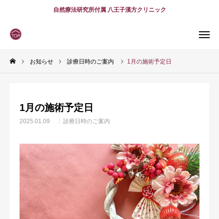
自然療法研究所付属 八王子漢方クリニック
お知らせ
診療日時のご案内
1月の施術予定日
WEB
予約
電話予約
(スマホ)
診療案内
1月の施術予定日
診療時間
アクセス
2025.01.09
診療日時のご案内
問診表
当院について
診療案内
スタッフ紹介