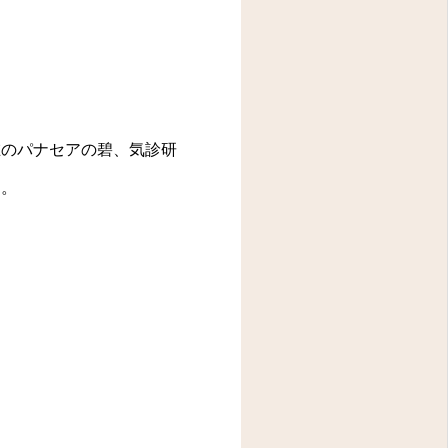
のパナセアの碧、気診研
す。