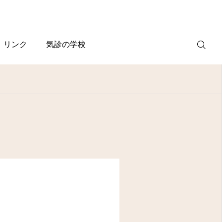
リンク
気診の学校
WEB
予約
電話予約
(スマホ)
診療案内
診療時間