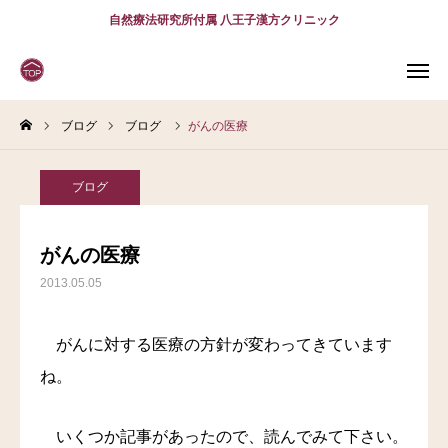
自然療法研究所付属 八王子漢方クリニック
ブログ
ブログ
がんの医療
WEB
予約
電話予約
(スマホ)
診療案内
ブログ
診療時間
アクセス
がんの医療
2013.05.05
問診表
当院について
がんに対する医療の方針が変わってきています
ね。
診療案内
スタッフ紹介
いくつか記事があったので、読んでみて下さい。