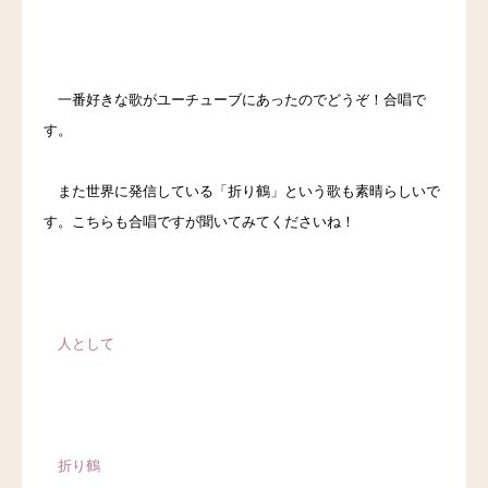
料金
アクセス
一番好きな歌がユーチューブにあったのでどうぞ！合唱で
す。
ブログ
また世界に発信している「折り鶴」という歌も素晴らしいで
リンク
す。こちらも合唱ですが聞いてみてくださいね！
気診の学校
人として
折り鶴