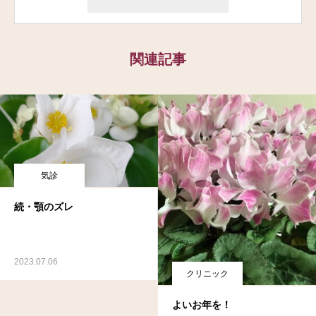
関連記事
気診
続・顎のズレ
2023.07.06
クリニック
よいお年を！