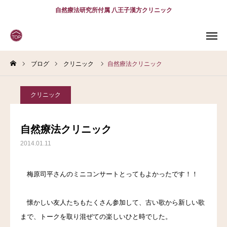
自然療法研究所付属 八王子漢方クリニック
ブログ
クリニック
自然療法クリニック
WEB
予約
電話予約
(スマホ)
診療案内
クリニック
診療時間
アクセス
自然療法クリニック
2014.01.11
問診表
当院について
梅原司平さんのミニコンサートとってもよかったです！！
診療案内
懐かしい友人たちもたくさん参加して、古い歌から新しい歌
まで、トークを取り混ぜての楽しいひと時でした。
スタッフ紹介