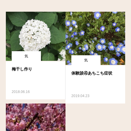
気
気
梅干し作り
体験談④あちこち症状
2018.06.16
2019.04.23