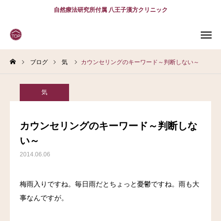
自然療法研究所付属 八王子漢方クリニック
ブログ
気
カウンセリングのキーワード～判断しない～
WEB
予約
電話予約
(スマホ)
診療案内
気
診療時間
アクセス
カウンセリングのキーワード～判断しな
い～
問診表
2014.06.06
当院について
梅雨入りですね。毎日雨だとちょっと憂鬱ですね。雨も大
診療案内
事なんですが。
スタッフ紹介