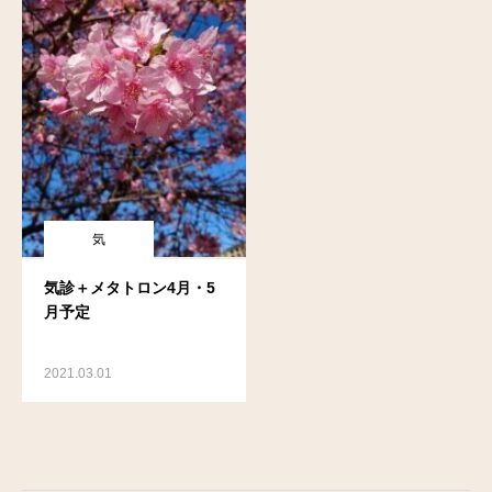
気
気診＋メタトロン4月・5
月予定
2021.03.01