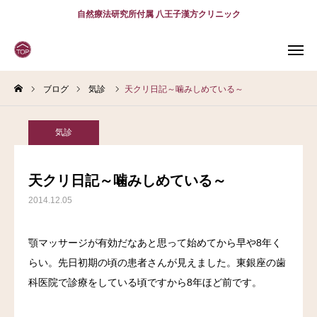
自然療法研究所付属 八王子漢方クリニック
ブログ
気診
天クリ日記～噛みしめている～
WEB
予約
電話予約
(スマホ)
診療案内
気診
診療時間
アクセス
天クリ日記～噛みしめている～
2014.12.05
問診表
当院について
顎マッサージが有効だなあと思って始めてから早や8年く
らい。先日初期の頃の患者さんが見えました。東銀座の歯
診療案内
科医院で診療をしている頃ですから8年ほど前です。
スタッフ紹介