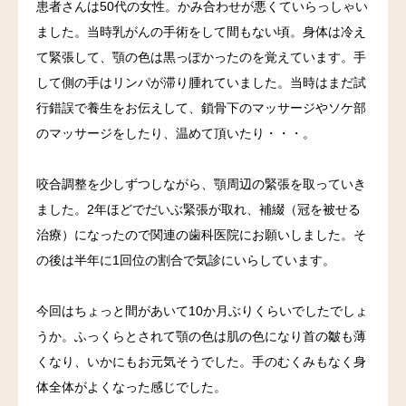
患者さんは50代の女性。かみ合わせが悪くていらっしゃい
ました。当時乳がんの手術をして間もない頃。身体は冷え
料金
て緊張して、顎の色は黒っぽかったのを覚えています。手
アクセス
して側の手はリンパが滞り腫れていました。当時はまだ試
行錯誤で養生をお伝えして、鎖骨下のマッサージやソケ部
ブログ
のマッサージをしたり、温めて頂いたり・・・。
リンク
咬合調整を少しずつしながら、顎周辺の緊張を取っていき
ました。2年ほどでだいぶ緊張が取れ、補綴（冠を被せる
気診の学校
治療）になったので関連の歯科医院にお願いしました。そ
の後は半年に1回位の割合で気診にいらしています。
今回はちょっと間があいて10か月ぶりくらいでしたでしょ
うか。ふっくらとされて顎の色は肌の色になり首の皺も薄
くなり、いかにもお元気そうでした。手のむくみもなく身
体全体がよくなった感じでした。