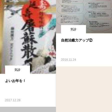
気診
自然治癒力アップ②
2016.11.24
気診
よいお年を！
2017.12.28