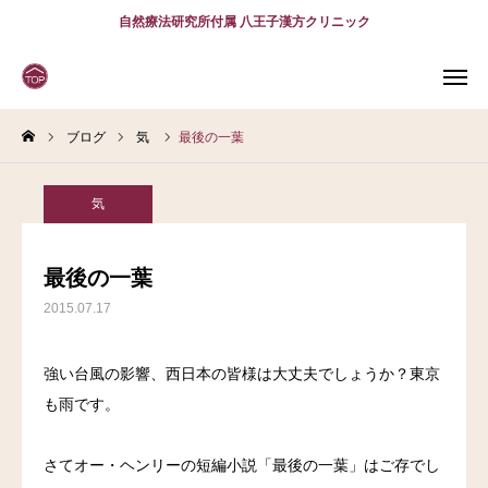
自然療法研究所付属 八王子漢方クリニック
ブログ
気
最後の一葉
WEB
予約
電話予約
(スマホ)
診療案内
気
診療時間
アクセス
最後の一葉
2015.07.17
問診表
当院について
強い台風の影響、西日本の皆様は大丈夫でしょうか？東京
も雨です。
診療案内
さてオー・ヘンリーの短編小説「最後の一葉」はご存でし
スタッフ紹介