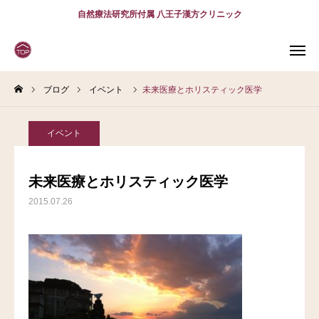
自然療法研究所付属 八王子漢方クリニック
ブログ
イベント
未来医療とホリスティック医学
WEB
予約
電話予約
(スマホ)
診療案内
イベント
診療時間
アクセス
未来医療とホリスティック医学
2015.07.26
問診表
当院について
診療案内
スタッフ紹介