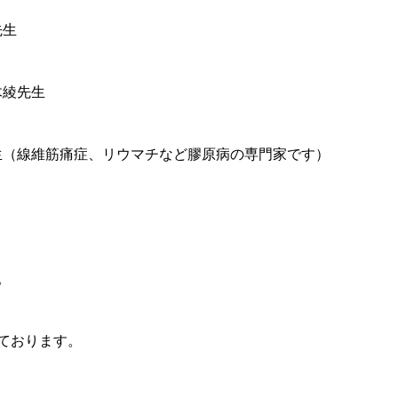
先生
木綾先生
生（線維筋痛症、リウマチなど膠原病の専門家です）
。
しております。