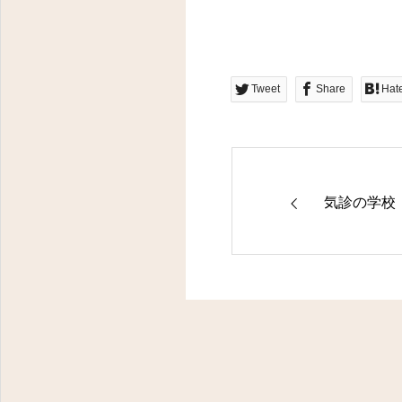
東京都八王子市明神町３－１４－１１ フラワーヒルズ２０２
Tweet
Share
Hat
気診の学校