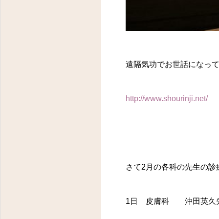
遠隔気功でお世話になっ
http://www.shourinji.net/
さて2月の各科の先生の診
1日 皮膚科 沖田英久