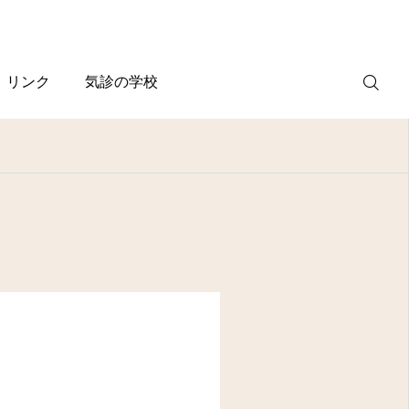
リンク
気診の学校
WEB
予約
電話予約
(スマホ)
診療案内
診療時間