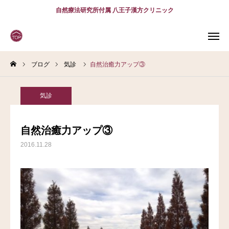
自然療法研究所付属 八王子漢方クリニック
ブログ
気診
自然治癒力アップ③
WEB
予約
電話予約
(スマホ)
診療案内
気診
診療時間
アクセス
自然治癒力アップ③
2016.11.28
問診表
当院について
診療案内
スタッフ紹介