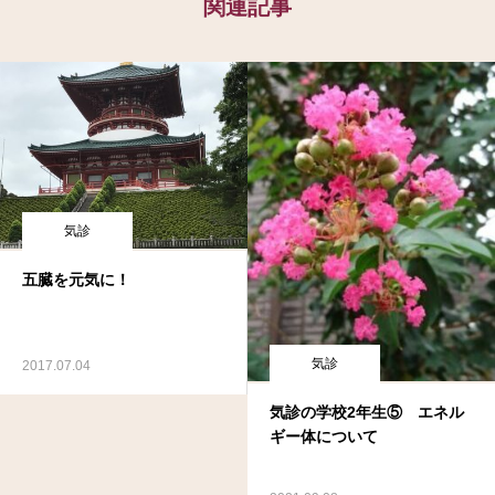
関連記事
気診
五臓を元気に！
気診
2017.07.04
気診の学校2年生⑤ エネル
ギー体について