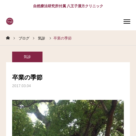
自然療法研究所付属 八王子漢方クリニック
ブログ
気診
卒業の季節
WEB
予約
電話予約
(スマホ)
診療案内
気診
診療時間
アクセス
卒業の季節
2017.03.04
問診表
当院について
診療案内
スタッフ紹介