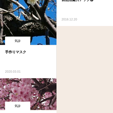
2016.12.20
気診
手作りマスク
2020.03.01
気診