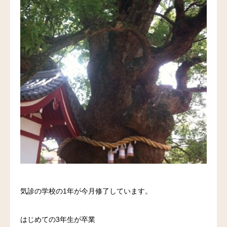
料金
アクセス
ブログ
リンク
気診の学校
気診の学校の1年が今月修了しています。
はじめての3年生が卒業