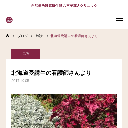
自然療法研究所付属 八王子漢方クリニック
ブログ
気診
北海道受講生の看護師さんより
WEB
予約
電話予約
(スマホ)
診療案内
気診
診療時間
アクセス
北海道受講生の看護師さんより
2017.10.05
問診表
当院について
診療案内
スタッフ紹介