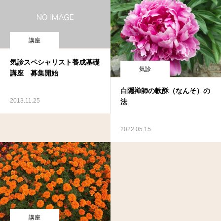
講座
気診スペシャリスト養成基礎
気診
講座 募集開始
白隠禅師の軟酥（なんそ）の
2013.11.25
法
2022.05.15
講座