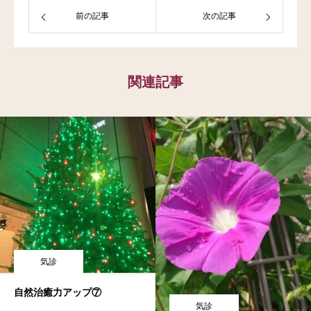
前の記事
次の記事
関連記事
気診
自然治癒力アップ⑦
気診