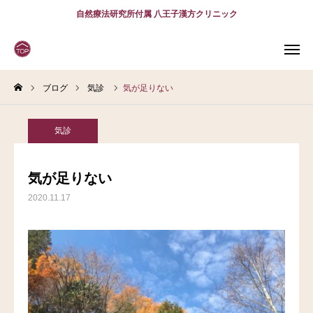
自然療法研究所付属 八王子漢方クリニック
ブログ
気診
気が足りない
WEB
予約
電話予約
(スマホ)
診療案内
気診
診療時間
アクセス
気が足りない
2020.11.17
問診表
当院について
診療案内
スタッフ紹介