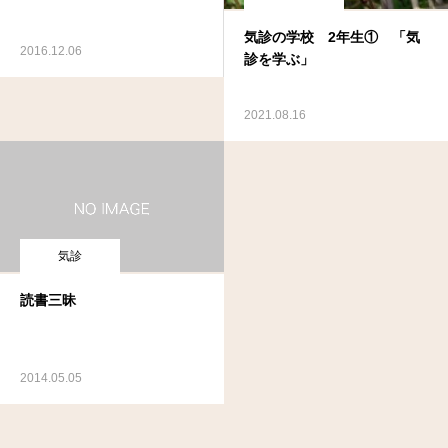
気診の学校 2年生① 「気
2016.12.06
診を学ぶ」
2021.08.16
気診
読書三昧
2014.05.05