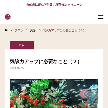
自然療法研究所付属 八王子漢方クリニック
ブログ
気診
気診力アップに必要なこと（２）
WEB
予約
電話予約
(スマホ)
診療案内
気診
診療時間
アクセス
気診力アップに必要なこと（２）
2021.01.22
問診表
当院について
診療案内
スタッフ紹介