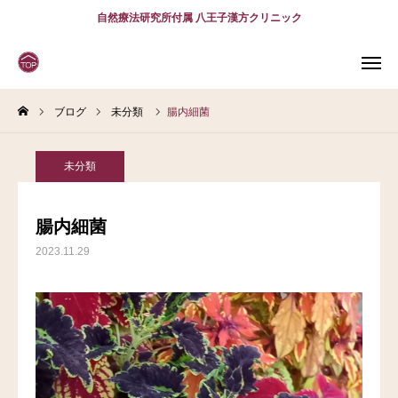
自然療法研究所付属 八王子漢方クリニック
ブログ
未分類
腸内細菌
WEB
予約
電話予約
(スマホ)
診療案内
未分類
診療時間
アクセス
腸内細菌
2023.11.29
問診表
当院について
診療案内
スタッフ紹介