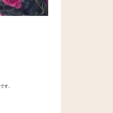
。
けです。