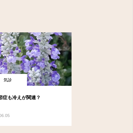
気診
節症も冷えが関連？
06.05