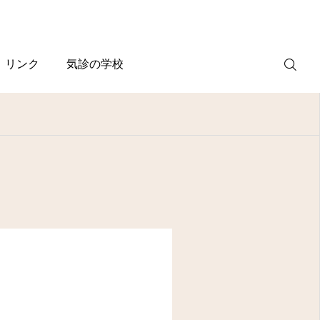
リンク
気診の学校
WEB
予約
電話予約
(スマホ)
診療案内
診療時間