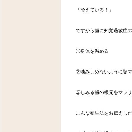
「冷えている！」
ですから歯に知覚過敏症
①身体を温める
②噛みしめないように顎
③しみる歯の根元をマッ
こんな養生法をお伝えし