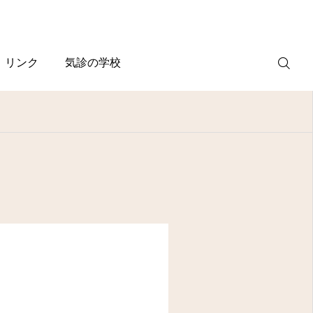
リンク
気診の学校
WEB
予約
電話予約
(スマホ)
診療案内
診療時間