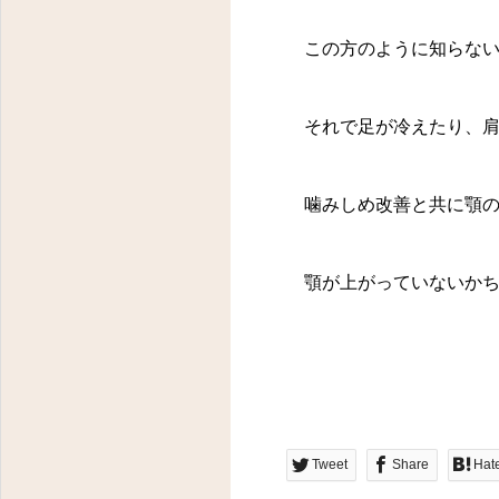
この方のように知らない
東京都八王子市明神町３－１４－１１ フラワーヒルズ２０２
それで足が冷えたり、肩
噛みしめ改善と共に顎の
顎が上がっていないかち
Tweet
Share
Hat