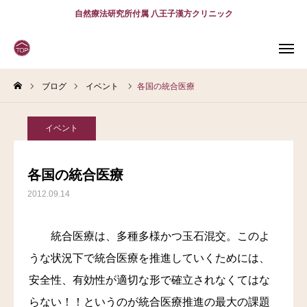
自然療法研究所付属 八王子漢方クリニック
ブログ
イベント
各国の統合医療
WEB
予約
電話予約
(スマホ)
診療案内
イベント
診療時間
アクセス
各国の統合医療
2012.09.14
問診表
当院について
統合医療は、多種多様かつ玉石混交。このよ
うな状況下で統合医療を推進していくためには、
診療案内
安全性、有効性が適切な形で確立されなくてはな
スタッフ紹介
らない！！というのが統合医療推進の最大の課題