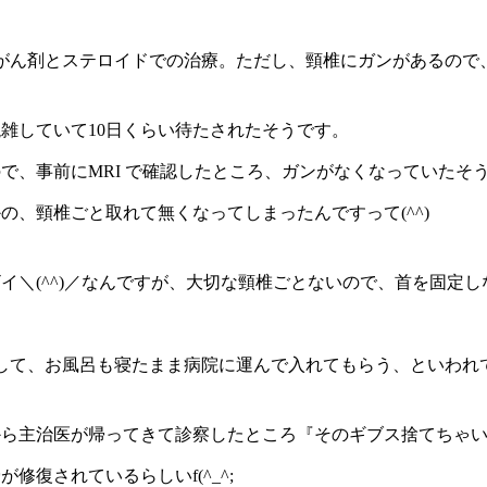
がん剤とステロイドでの治療。ただし、頸椎にガンがあるので
雑していて
10
日くらい待たされたそうです。
ので、事前に
MRI
で確認したところ、ガンがなくなっていたそ
の、頸椎ごと取れて無くなってしまったんですって
(^^)
イ＼
(^^)
／なんですが、大切な頸椎ごとないので、首を固定し
して、お風呂も寝たまま病院に運んで入れてもらう、といわれ
ら主治医が帰ってきて診察したところ『そのギブス捨てちゃい
が修復されているらしい
f(^_^;