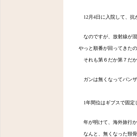
12
月
4
日に入院して、抗
なのですが、放射線が混
やっと順番が回ってきた
それも第６だか第７だか
ガンは無くなってバンザ
1
年間位はギブスで固定
年が明けて、海外旅行か
なんと、無くなった頸骨