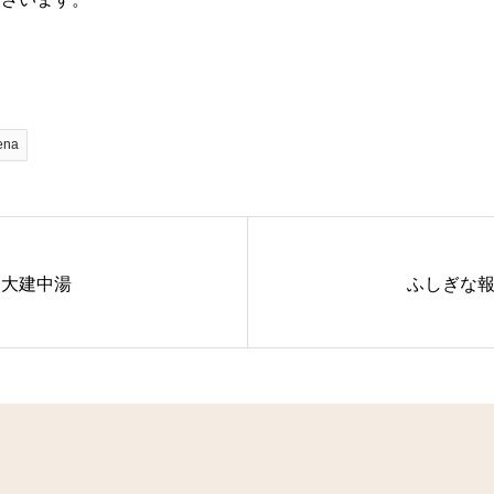
ゞ
ena
大建中湯
ふしぎな