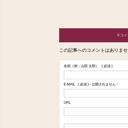
東京都八王子市明神町３－１４－１１ フラワーヒルズ２０２
0 コ
この記事へのコメントはありませ
名前（例：山田 太郎）
( 必須 )
E-MAIL
( 必須 ) - 公開されません -
URL