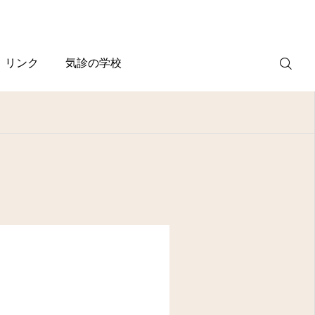
リンク
気診の学校
WEB
予約
電話予約
(スマホ)
診療案内
診療時間