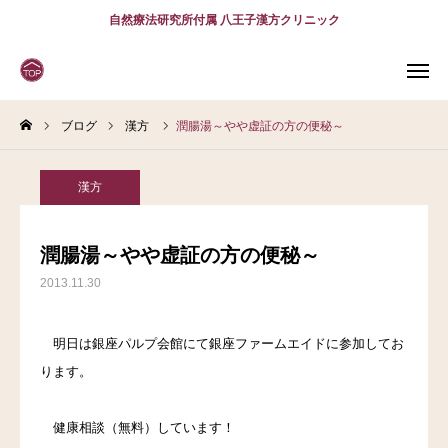
自然療法研究所付属 八王子漢方クリニック
ブログ
漢方
潤腸湯～やや虚証の方の便秘～
WEB
予約
電話予約
(スマホ)
診療案内
漢方
診療時間
アクセス
潤腸湯～やや虚証の方の便秘～
2013.11.30
問診表
当院について
明日は銀座パルプ会館にて銀座ファームエイドに参加してお
ります。
診療案内
健康相談（無料）しています！
スタッフ紹介