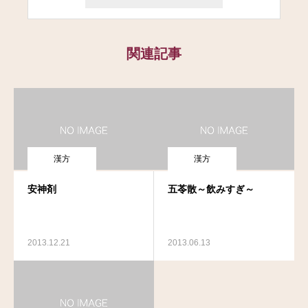
関連記事
漢方
漢方
安神剤
五苓散～飲みすぎ～
2013.12.21
2013.06.13