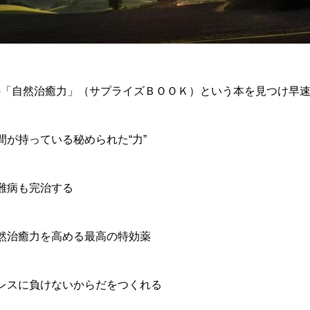
の「自然治癒力」（サプライズＢＯＯＫ）という本を見つけ早
間が持っている秘められた“力”
難病も完治する
然治癒力を高める最高の特効薬
レスに負けないからだをつくれる