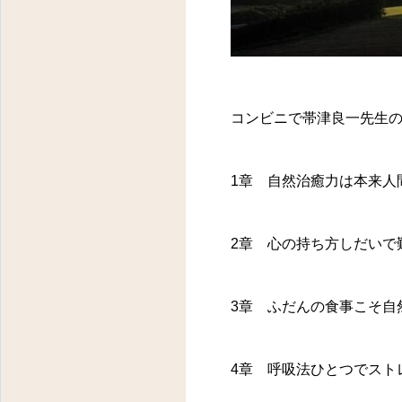
コンビニで帯津良一先生
1章 自然治癒力は本来人
2章 心の持ち方しだいで
3章 ふだんの食事こそ自
4章 呼吸法ひとつでスト