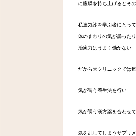
に腹膜を持ち上げるとそ
私達気診を学ぶ者にとっ
体のまわりの気が曇った
治癒力はうまく働かない
東京都八王子市明神町３－１４－１１ フラワーヒルズ２０２
だから天クリニックでは
気が調う養生法を行い
気が調う漢方薬を合わせ
気を乱してしまうサプリ