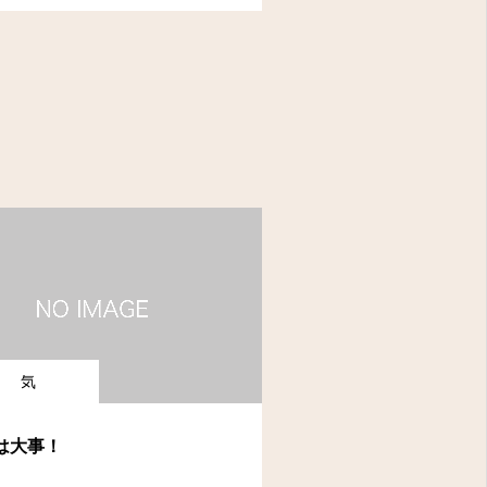
気
は大事！