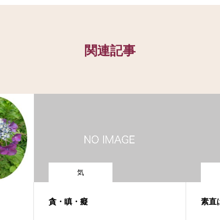
関連記事
気
貪・瞋・癡
素直