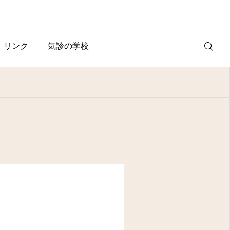
リンク
気診の学校
WEB
予約
電話予約
(スマホ)
診療案内
診療時間